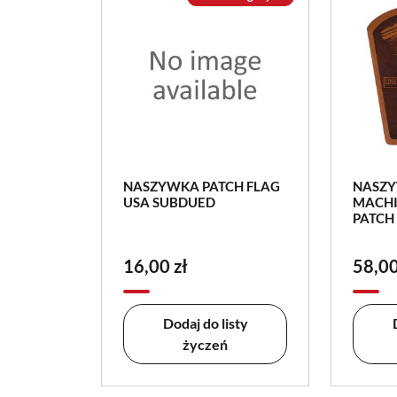
NASZYWKA PATCH FLAG
NASZY
USA SUBDUED
MACHI
PATCH
16,00 zł
58,00
Dodaj do listy
życzeń