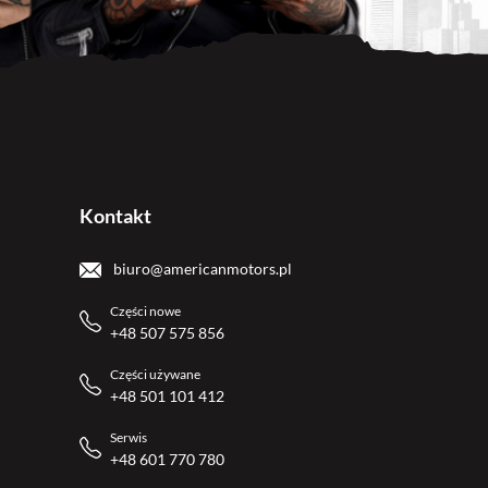
Kontakt
biuro@americanmotors.pl
Części nowe
+48 507 575 856
Części używane
+48 501 101 412
Serwis
+48 601 770 780