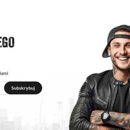
EGO
iami