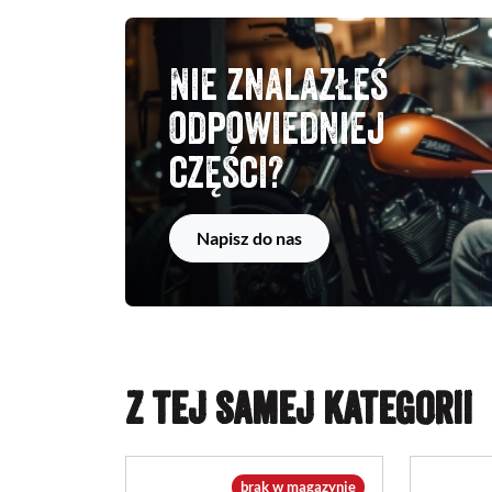
Nie znalazłeś
odpowiedniej
części?
Napisz do nas
Z TEJ SAMEJ KATEGORII
brak w magazynie