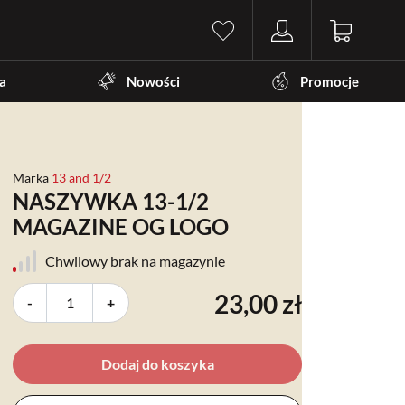
a
Nowości
Promocje
Marka
13 and 1/2
NASZYWKA 13-1/2
MAGAZINE OG LOGO
Chwilowy brak na magazynie
23,00 zł
-
+
Dodaj do koszyka