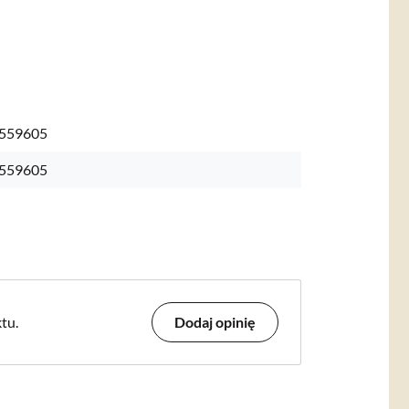
559605
559605
tu.
Dodaj opinię