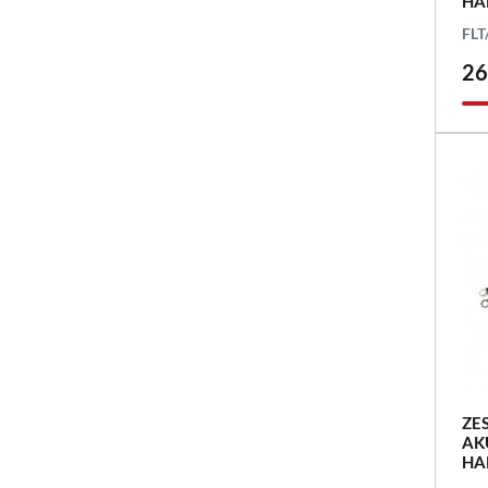
HA
FLT
26
ZE
AK
HA