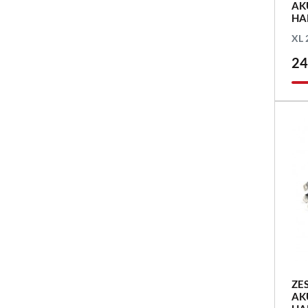
AK
HA
XL 
24
ZE
AK