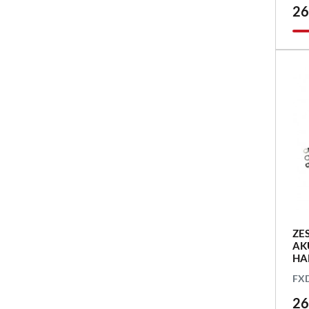
26
ZE
AK
HA
FXD
26