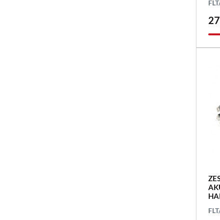
FLT
27
ZE
AK
HA
FLT