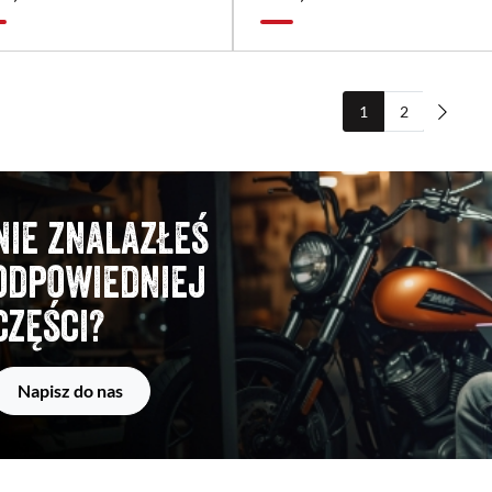
1
2
Nie znalazłeś
odpowiedniej
części?
Napisz do nas