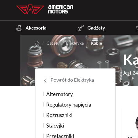
Akcesoria
Gadżety
Części
Elektryka
Kable
Ka
Jest 2
Powrót do Elektryka
Alternatory
Regulatory napięcia
Rozruszniki
Stacyjki
Przełączniki