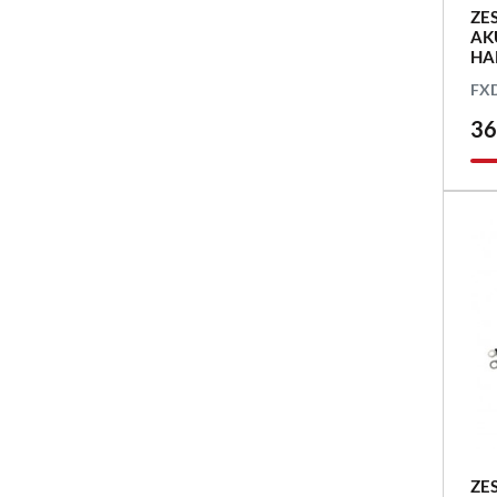
ZE
AK
HA
FXD
36
ZE