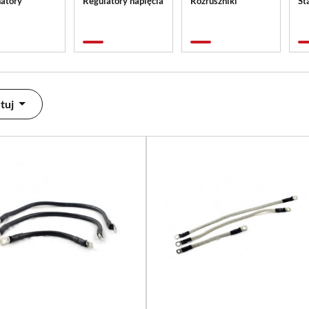
natory
Regulatory napięcia
Rozruszniki
St
tuj