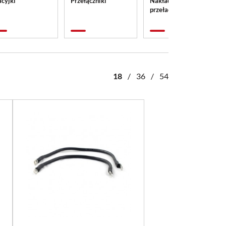
acyjki
Przełączniki
Nakładki na
przełaczniki
18
/
36
/
54