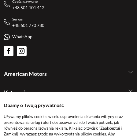
Części używane
+48 501 101 412
Serwis
+48 601 770 780
WhatsApp
American Motors
Kategorie
Dbamy o Twoją prywatność
Konto
Używamy plików cookies w celu usprawnienia działania witryny oraz
prezentowania usług i ofert dostosowanych do Twoich potrzeb, jak
również do personalizowania reklam. Klikając przycisk "Zaakceptuj i
Zamknij" wyrażasz zgodę na wykorzystanie plików cookies. Aby