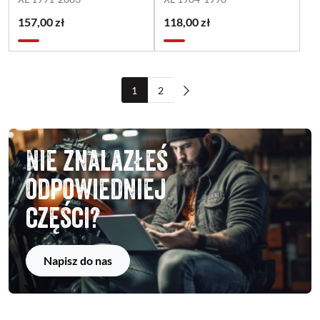
157,00 zł
118,00 zł
1
2
Nie znalazłeś
odpowiedniej
części?
Napisz do nas