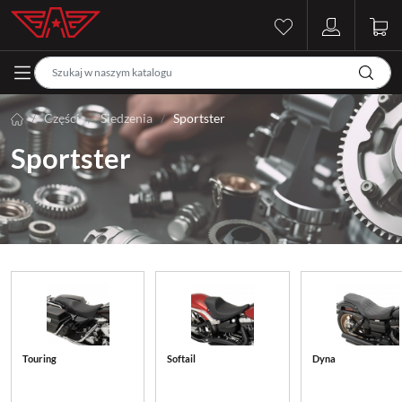
Części
Siedzenia
Sportster
Sportster
Touring
Softail
Dyna