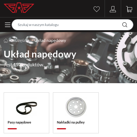
Części
Układ napędowy
Układ napędowy
Jest 19 produktów.
Pasy napędowe
Nakładki na pulley