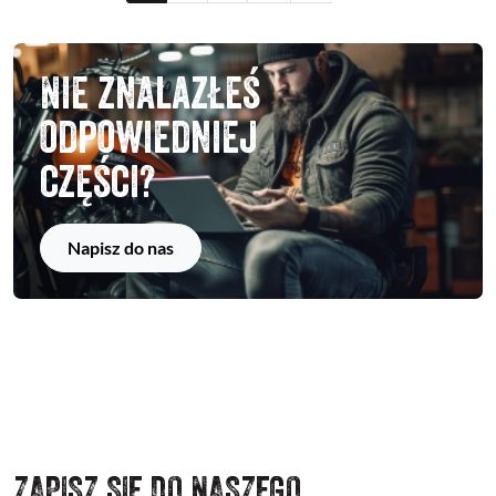
Nie znalazłeś
odpowiedniej
części?
Napisz do nas
ZAPISZ SIĘ DO NASZEGO