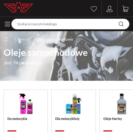
Chemia
Oleje samochodowe
Oleje samochodowe
Jest 74 produktów.
Do motocykla
Dla motocyklisty
Oleje Harley