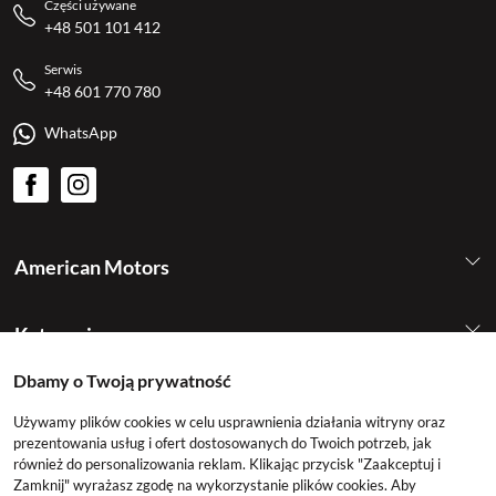
Części używane
+48 501 101 412
Serwis
+48 601 770 780
WhatsApp
American Motors
Kategorie
Dbamy o Twoją prywatność
Konto
Używamy plików cookies w celu usprawnienia działania witryny oraz
prezentowania usług i ofert dostosowanych do Twoich potrzeb, jak
również do personalizowania reklam. Klikając przycisk "Zaakceptuj i
Zamknij" wyrażasz zgodę na wykorzystanie plików cookies. Aby