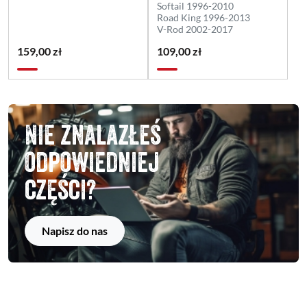
Softail 1996-2010
Road King 1996-2013
V-Rod 2002-2017
159,00 zł
109,00 zł
Nie znalazłeś
odpowiedniej
części?
Napisz do nas