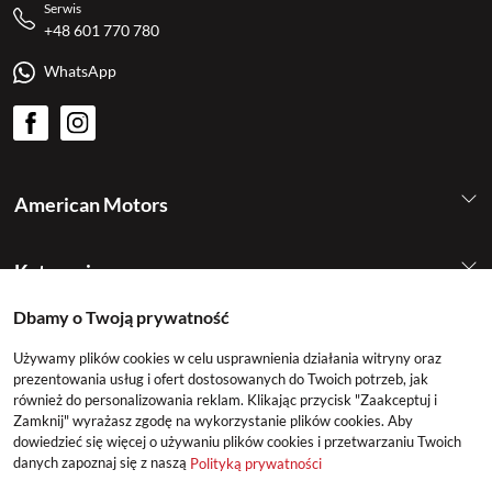
Serwis
+48 601 770 780
WhatsApp
American Motors
Kategorie
Dbamy o Twoją prywatność
Konto
Używamy plików cookies w celu usprawnienia działania witryny oraz
prezentowania usług i ofert dostosowanych do Twoich potrzeb, jak
również do personalizowania reklam. Klikając przycisk "Zaakceptuj i
Zamknij" wyrażasz zgodę na wykorzystanie plików cookies. Aby
dowiedzieć się więcej o używaniu plików cookies i przetwarzaniu Twoich
danych zapoznaj się z naszą
Polityką prywatności