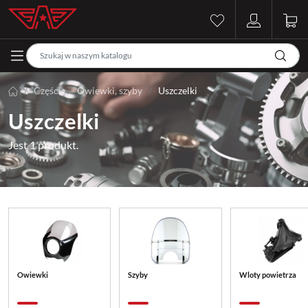
Części
Owiewki, szyby
Uszczelki
Uszczelki
Jest 1 produkt.
Owiewki
Szyby
Wloty powietrza