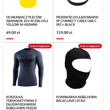
OCHRANIACZ PLECÓW
PRZEWÓD DO ŁADOWARKI
ARMANOX 203-M (FB) LVL2
SP CONNECT CABLE USB-C
YELLOW M (400MM)
SPC+ BLACK
69,00 zł
119,00 zł
brak w magazynie
brak w magazynie
KOSZULKA
KOMINIARKA REBELHORN
TERMOAKTYWNA Z
BALACLAVA LYCRA
DŁUGIM RĘKAWEM
REBELHORN FREEZE