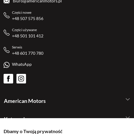
biuro@americanmotors.pl
Części nowe
+48 507 575 856
Części używane
+48 501 101 412
Serwis
+48 601 770 780
WhatsApp
American Motors
Kategorie
Dbamy o Twoją prywatność