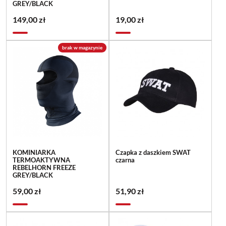
GREY/BLACK
149,00 zł
19,00 zł
brak w magazynie
KOMINIARKA
Czapka z daszkiem SWAT
TERMOAKTYWNA
czarna
REBELHORN FREEZE
GREY/BLACK
59,00 zł
51,90 zł