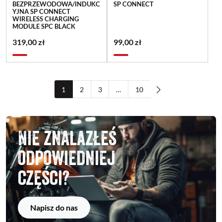
BEZPRZEWODOWA/INDUKC
SP CONNECT
YJNA SP CONNECT
WIRELESS CHARGING
MODULE SPC BLACK
319,00 zł
99,00 zł
1
2
3
…
10
Nie znalazłeś
odpowiedniej
części?
Napisz do nas