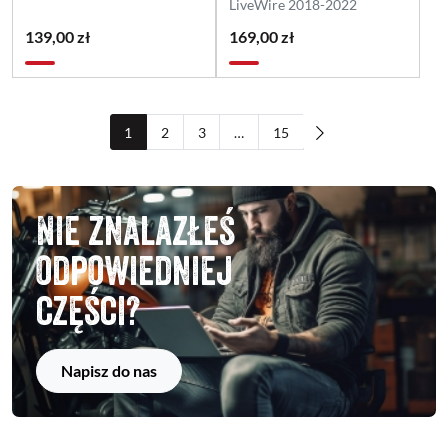
LiveWire 2018-2022
139,00 zł
169,00 zł
1
2
3
…
15
Nie znalazłeś
odpowiedniej
części?
Napisz do nas