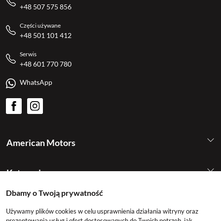
+48 507 575 856
Części używane
+48 501 101 412
Serwis
+48 601 770 780
WhatsApp
American Motors
Kategorie
Dbamy o Twoją prywatność
Konto
Używamy plików cookies w celu usprawnienia działania witryny oraz
prezentowania usług i ofert dostosowanych do Twoich potrzeb, jak