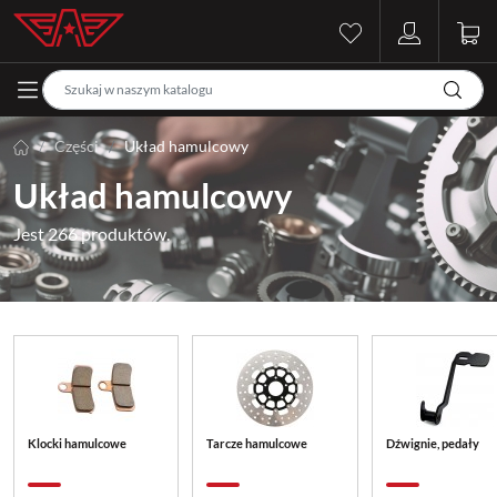
Części
Układ hamulcowy
Układ hamulcowy
Jest 266 produktów.
Klocki hamulcowe
Tarcze hamulcowe
Dźwignie, pedały