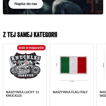
Napisz do nas
Z TEJ SAMEJ KATEGORII
brak w magazynie
NASZYWKA LUCKY 13
NASZYWKA FLAG ITALY
NAS
KNUCKLES
SKE