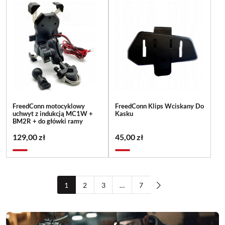
FreedConn motocyklowy
FreedConn Klips Wciskany Do
uchwyt z indukcją MC1W +
Kasku
BM2R + do główki ramy
129,00 zł
45,00 zł
1
2
3
…
7