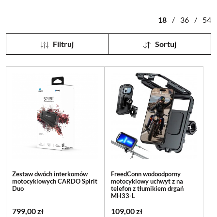
18
/
36
/
54
Filtruj
Sortuj
Zestaw dwóch interkomów
FreedConn wodoodporny
motocyklowych CARDO Spirit
motocyklowy uchwyt z na
Duo
telefon z tłumikiem drgań
MH33-L
799,00 zł
109,00 zł