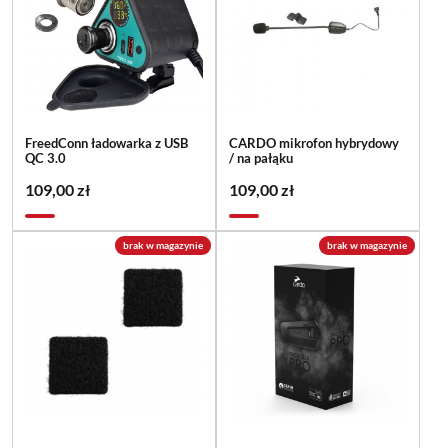
FreedConn ładowarka z USB
CARDO mikrofon hybrydowy
QC 3.0
/ na pałąku
109,00 zł
109,00 zł
brak w magazynie
brak w magazynie