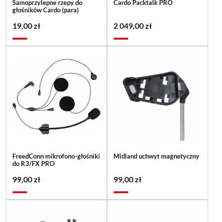
Samoprzylepne rzepy do
Cardo Packtalk PRO
głośników Cardo (para)
19,00 zł
2 049,00 zł
FreedConn mikrofono-głośniki
Midland uchwyt magnetyczny
do R3/FX PRO
99,00 zł
99,00 zł