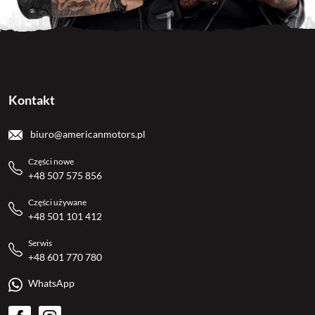
Kontakt
biuro@americanmotors.pl
Części nowe
+48 507 575 856
Części używane
+48 501 101 412
Serwis
+48 601 770 780
WhatsApp