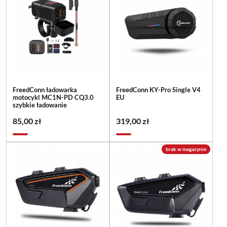
FreedConn ładowarka
FreedConn KY-Pro Single V4
motocykl MC1N-PD CQ3.0
EU
szybkie ładowanie
85,00 zł
319,00 zł
brak w magazynie