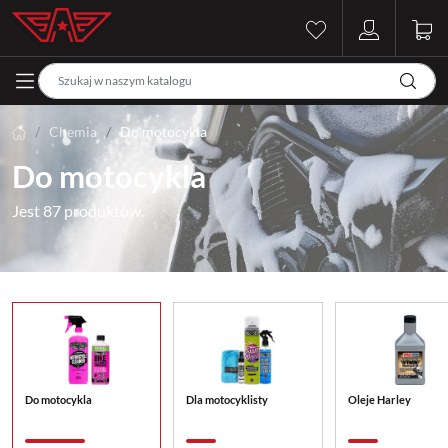
Chemia
Do motocykla
Do motocykla
Jest 87 produktów.
Do motocykla
Dla motocyklisty
Oleje Harley