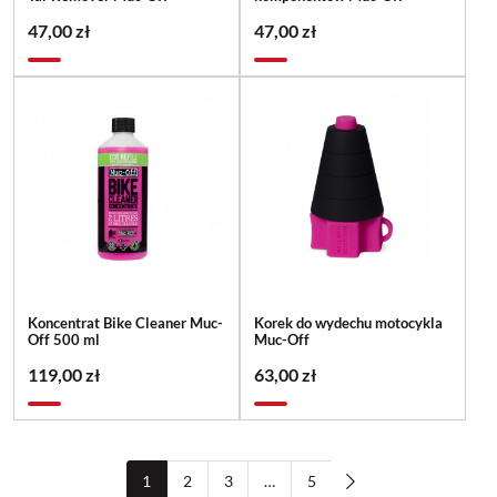
47,00 zł
47,00 zł
Koncentrat Bike Cleaner Muc-
Korek do wydechu motocykla
Off 500 ml
Muc-Off
119,00 zł
63,00 zł
1
2
3
…
5