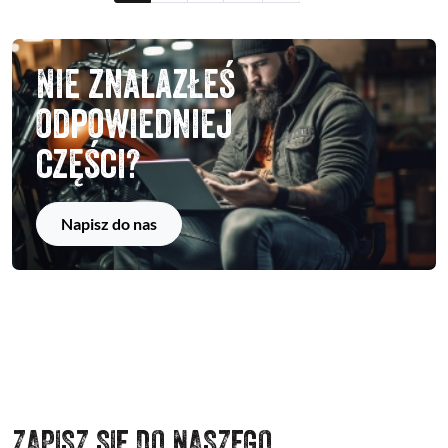
Nie znalazłeś
odpowiedniej
części?
Napisz do nas
ZAPISZ SIĘ DO NASZEGO