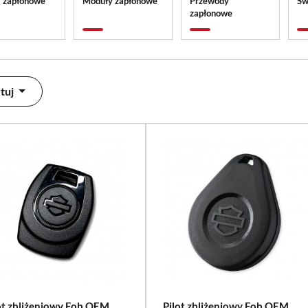
 zapłonowe
Moduły zapłonowe
Przewody
Św
zapłonowe
tuj
ot zbliżeniowy Fob OEM
Pilot zbliżeniowy Fob OEM