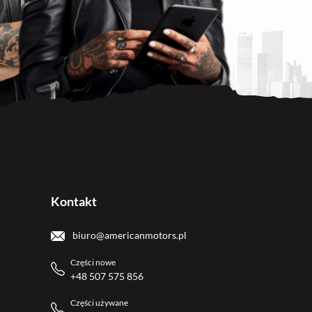
Kontakt
biuro@americanmotors.pl
Części nowe
+48 507 575 856
Części używane