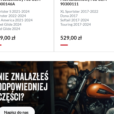
300146A
90300111
rtster S 2021-2024
XL Sportster 2017-2022
hster 2022-2024
Dyna 2017
 America 2021-2024
Softail 2017-2024
eet Glide 2024
Touring 2017-2024
d Glide 2024
9,00 zł
529,00 zł
Nie znalazłeś
odpowiedniej
części?
Napisz do nas