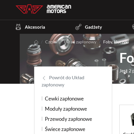
Akcesoria
Gadżety
Części
Układ zapłonowy
Foby, kluczyki
Fo
Jest 2
Powrót do Układ
zapłonowy
Cewki zapłonowe
Moduły zapłonowe
Przewody zapłonowe
Świece zapłonowe