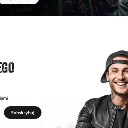
EGO
iami