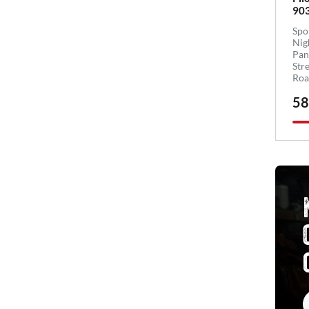
90
Spo
Nig
Pan
Str
Roa
58