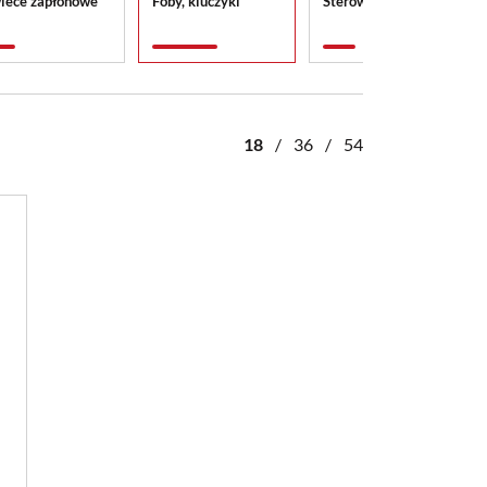
iece zapłonowe
Foby, kluczyki
Sterowniki ECM
18
/
36
/
54