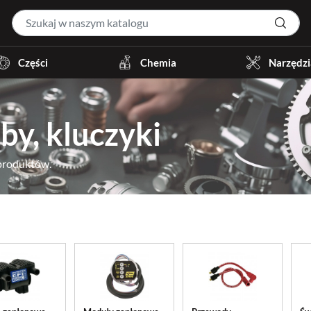
Części
Chemia
Narzędzi
by, kluczyki
 produktów.