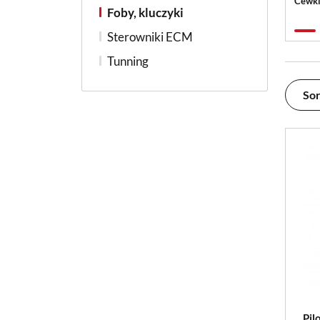
Cewki
Foby, kluczyki
Sterowniki ECM
Tunning
Sor
Pil