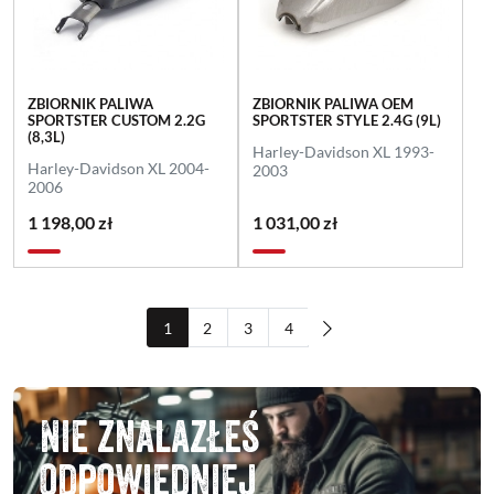
ZBIORNIK PALIWA
ZBIORNIK PALIWA OEM
SPORTSTER CUSTOM 2.2G
SPORTSTER STYLE 2.4G (9L)
(8,3L)
Harley-Davidson
XL 1993-
Harley-Davidson
XL 2004-
2003
2006
1 198,00 zł
1 031,00 zł
1
2
3
4
Nie znalazłeś
odpowiedniej