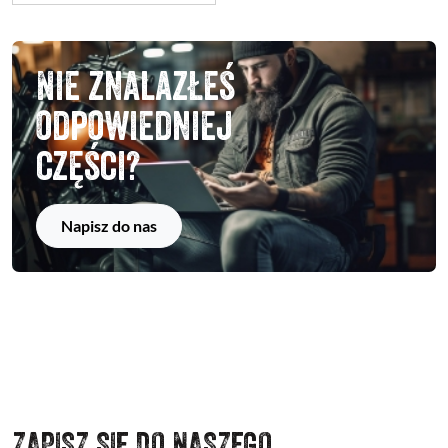
Nie znalazłeś
odpowiedniej
części?
Napisz do nas
ZAPISZ SIĘ DO NASZEGO