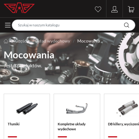
Części
Układ wydechowy
Mocowania
Mocowania
Jest 3 produktów.
Tłumiki
Kompletne układy
DB killery, wyciszen
wydechowe