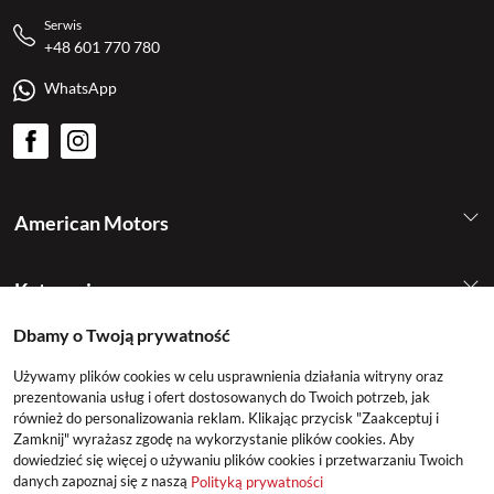
Serwis
+48 601 770 780
WhatsApp
American Motors
Kategorie
Dbamy o Twoją prywatność
Konto
Używamy plików cookies w celu usprawnienia działania witryny oraz
prezentowania usług i ofert dostosowanych do Twoich potrzeb, jak
również do personalizowania reklam. Klikając przycisk "Zaakceptuj i
Zamknij" wyrażasz zgodę na wykorzystanie plików cookies. Aby
dowiedzieć się więcej o używaniu plików cookies i przetwarzaniu Twoich
danych zapoznaj się z naszą
Polityką prywatności