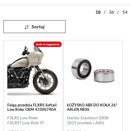
18
/
36
/
54
Sortuj
brak w magazynie
Felga przednia FLXRS Softail
ŁOŻYSKO ABS DO KOŁA 26"
Low Rider OEM 43300740A
ARLEN NESS
FXLRS Low Rider
Harley-Davidson 2008-
FXLRST Low Ride ST
2021 (modele z ABS)