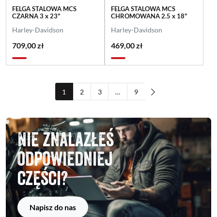
FELGA STALOWA MCS
FELGA STALOWA MCS
CZARNA 3 x 23"
CHROMOWANA 2.5 x 18"
Harley-Davidson
Harley-Davidson
709,00 zł
469,00 zł
1
2
3
…
9
Nie znalazłeś
odpowiedniej
części?
Napisz do nas