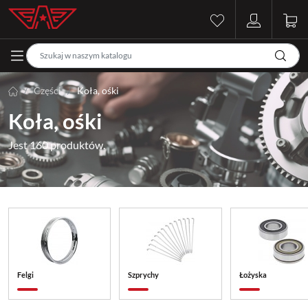
Części
Koła, ośki
Koła, ośki
Jest 160 produktów.
Felgi
Szprychy
Łożyska