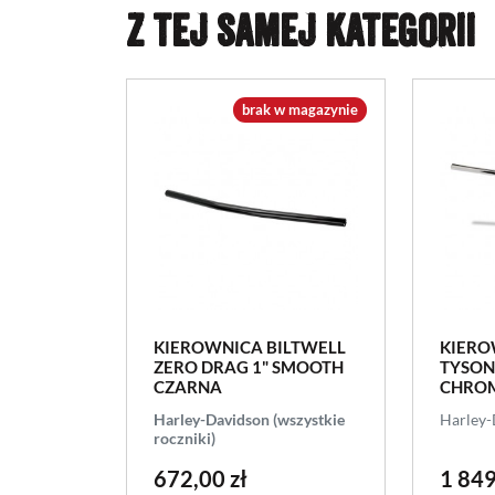
Z TEJ SAMEJ KATEGORII
brak w magazynie
KIEROWNICA BILTWELL
KIERO
ZERO DRAG 1" SMOOTH
TYSON
CZARNA
CHRO
Harley-Davidson (wszystkie
Harley-
roczniki)
672,00 zł
1 849