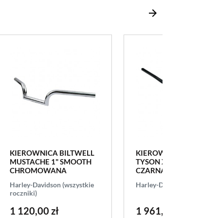
KIEROWNICA BILTWELL
KIEROWNICA BILTWEL
MUSTACHE 1" SMOOTH
TYSON XL 12" SLOTTED
CHROMOWANA
CZARNA
Harley-Davidson (wszystkie
Harley-Davidson 2008-20
roczniki)
1 120,00 zł
1 961,00 zł