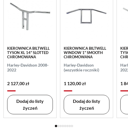
KIEROWNICA BILTWELL
KIEROWNICA BILTWELL
KIE
TYSON XL 14" SLOTTED
WINDOW 1" SMOOTH
TYS
CHROMOWANA
CHROMOWANA
CH
Harley-Davidson 2008-
Harley-Davidson
Har
2022
(wszystkie roczniki)
202
2 127,00 zł
1 120,00 zł
1 8
Dodaj do listy
Dodaj do listy
życzeń
życzeń