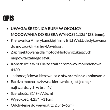
Opis
UWAGA: ŚREDNICA RURY W OKOLICY
MOCOWANIA DO RISERA WYNOSI 1.125" (28.6mm).
Kierownica Amerykańskiej firmy BILTWELL dedykowana
do motocykli Harley-Davidson.
Zaprojektowana dla motocyklistów szukających
niepowtarzalnego stylu.
Konstrukcja w 100% ze stali chromowo-molibdenowej
4130.
Jednoczęściowa kierownica
z otworami na okablowanie
Bardzo mocna i sztywna kierownica (jest jedną z
najtwardszych w branży).
Szerokość: 31" (~77.5cm)
Wysokość: 4.25" (~11cm)
Odchylenie do wewnątrz: 2.5" (~6cm)