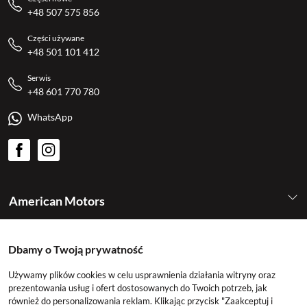
+48 507 575 856
Części używane
+48 501 101 412
Serwis
+48 601 770 780
WhatsApp
American Motors
Kategorie
Dbamy o Twoją prywatność
Używamy plików cookies w celu usprawnienia działania witryny oraz
Konto
prezentowania usług i ofert dostosowanych do Twoich potrzeb, jak
również do personalizowania reklam. Klikając przycisk "Zaakceptuj i