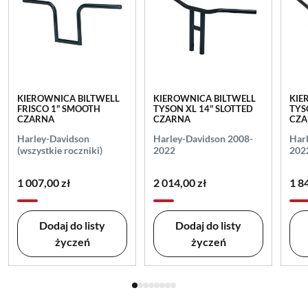
KIEROWNICA BILTWELL
KIEROWNICA BILTWELL
KIE
FRISCO 1" SMOOTH
TYSON XL 14" SLOTTED
TYS
CZARNA
CZARNA
CZ
Harley-Davidson
Harley-Davidson 2008-
Har
(wszystkie roczniki)
2022
202
1 007,00 zł
2 014,00 zł
1 8
Dodaj do listy
Dodaj do listy
życzeń
życzeń