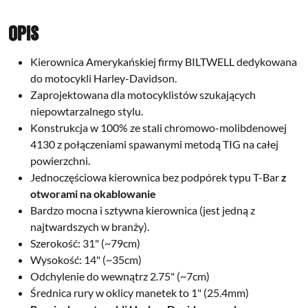
Opis
Kierownica Amerykańskiej firmy BILTWELL dedykowana
do motocykli Harley-Davidson.
Zaprojektowana dla motocyklistów szukających
niepowtarzalnego stylu.
Konstrukcja w 100% ze stali chromowo-molibdenowej
4130 z połączeniami spawanymi metodą TIG na całej
powierzchni.
Jednoczęściowa kierownica bez podpórek typu T-Bar
z
otworami na okablowanie
Bardzo mocna i sztywna kierownica (jest jedną z
najtwardszych w branży).
Szerokość: 31" (~79cm)
Wysokość: 14" (~35cm)
Odchylenie do wewnątrz 2.75" (~7cm)
Średnica rury w oklicy manetek to 1" (25.4mm)