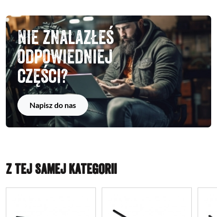
Nie znalazłeś
odpowiedniej
części?
Napisz do nas
Z TEJ SAMEJ KATEGORII