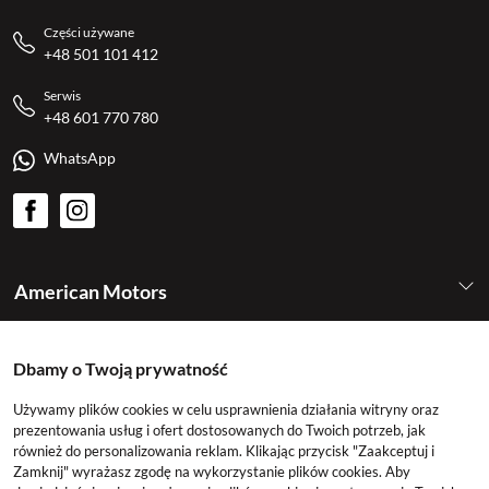
Części używane
+48 501 101 412
Serwis
+48 601 770 780
WhatsApp
American Motors
Kategorie
Dbamy o Twoją prywatność
Używamy plików cookies w celu usprawnienia działania witryny oraz
Konto
prezentowania usług i ofert dostosowanych do Twoich potrzeb, jak
również do personalizowania reklam. Klikając przycisk "Zaakceptuj i
Zamknij" wyrażasz zgodę na wykorzystanie plików cookies. Aby