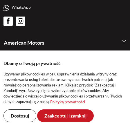
WhatsApp
American Motors
Kategorie
Dbamy o Twoją prywatność
Używamy plików cookies w celu usprawnienia działania witryny oraz
Konto
prezentowania usług i ofert dostosowanych do Twoich potrzeb, jak
również do personalizowania reklam. Klikając przycisk "Zaakceptuj i
Zamknij" wyrażasz zgodę na wykorzystanie plików cookies. Aby
dowiedzieć się więcej o używaniu plików cookies i przetwarzaniu Twoich
danych zapoznaj się z naszą
Polityką prywatności
Dostosuj
Zaakceptuj i zamknij
©2026 American Motors All Rights Reserved
Realizacja: DeltaM & East2GO