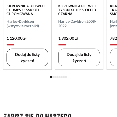
KIEROWNICA BILTWELL
KIEROWNICA BILTWELL
KIE
CHUMPS 1" SMOOTH
TYSON XL 10" SLOTTED
TRA
CHROMOWANA
CZARNA
SM
Harley-Davidson
Harley-Davidson 2008-
Har
(wszystkie roczniki)
2022
(wsz
1 120,00 zł
1 902,00 zł
782
Dodaj do listy
Dodaj do listy
życzeń
życzeń
ZAPISZ SIĘ DO NASZEGO