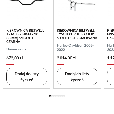
KIEROWNICA BILTWELL
KIEROWNICA BILTWELL
KIE
TRACKER HIGH 7/8"
TYSON XL PULLBACK 8"
FRI
(22mm) SMOOTH
SLOTTED CHROMOWANA
CZ
CZARNA
Harley-Davidson 2008-
Har
Uniwersalna
2022
202
672,00 zł
2 014,00 zł
1 1
Dodaj do listy
Dodaj do listy
życzeń
życzeń