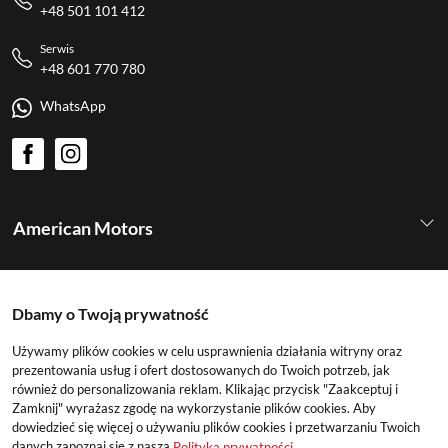
+48 501 101 412
Serwis
+48 601 770 780
WhatsApp
American Motors
Kategorie
Dbamy o Twoją prywatność
Konto
Używamy plików cookies w celu usprawnienia działania witryny oraz
prezentowania usług i ofert dostosowanych do Twoich potrzeb, jak
również do personalizowania reklam. Klikając przycisk "Zaakceptuj i
Zamknij" wyrażasz zgodę na wykorzystanie plików cookies. Aby
dowiedzieć się więcej o używaniu plików cookies i przetwarzaniu Twoich
danych zapoznaj się z naszą
Polityką prywatności