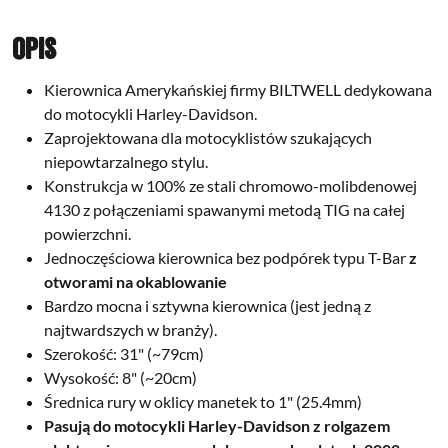
Opis
Kierownica Amerykańskiej firmy BILTWELL dedykowana
do motocykli Harley-Davidson.
Zaprojektowana dla motocyklistów szukających
niepowtarzalnego stylu.
Konstrukcja w 100% ze stali chromowo-molibdenowej
4130 z połączeniami spawanymi metodą TIG na całej
powierzchni.
Jednoczęściowa kierownica bez podpórek typu T-Bar
z
otworami na okablowanie
Bardzo mocna i sztywna kierownica (jest jedną z
najtwardszych w branży).
Szerokość: 31" (~79cm)
Wysokość: 8" (~20cm)
Średnica rury w oklicy manetek to 1" (25.4mm)
Pasują do motocykli Harley-Davidson z rolgazem