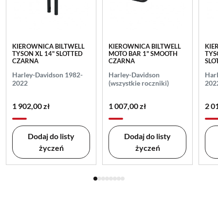
KIEROWNICA BILTWELL
KIEROWNICA BILTWELL
KIE
TYSON XL 14" SLOTTED
MOTO BAR 1" SMOOTH
TYS
CZARNA
CZARNA
SLO
Harley-Davidson 1982-
Harley-Davidson
Har
2022
(wszystkie roczniki)
202
1 902,00 zł
1 007,00 zł
2 0
Dodaj do listy
Dodaj do listy
życzeń
życzeń