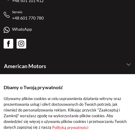
+48 501 101 412
Serwis
+48 601 770 780
WhatsApp
American Motors
Kategorie
Dbamy o Twoją prywatność
Używamy plików cookies w celu usprawnienia działania witryny oraz
Konto
prezentowania usług i ofert dostosowanych do Twoich potrzeb, jak
również do personalizowania reklam. Klikając przycisk "Zaakceptuj i
Zamknij" wyrażasz zgodę na wykorzystanie plików cookies. Aby
dowiedzieć się więcej o używaniu plików cookies i przetwarzaniu Twoich
danych zapoznaj się z naszą
Polityką prywatności