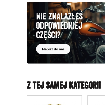
Nie znalazłeś
odpowiedniej
części?
Napisz do nas
Z TEJ SAMEJ KATEGORII