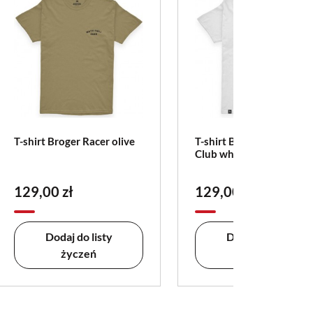
T-shirt Broger Racer olive
T-shirt Broger Moto Chil
Club white
129,00 zł
129,00 zł
Dodaj do listy
Dodaj do listy
życzeń
życzeń