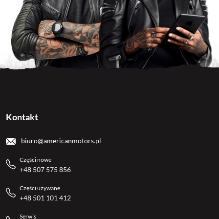
Kontakt
biuro@americanmotors.pl
Części nowe
+48 507 575 856
Części używane
+48 501 101 412
Serwis