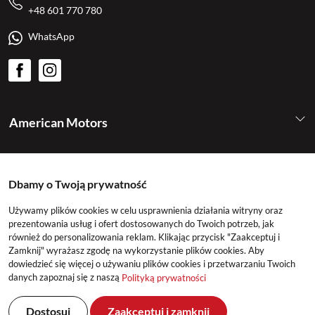
+48 601 770 780
WhatsApp
American Motors
Kategorie
Dbamy o Twoją prywatność
Konto
Używamy plików cookies w celu usprawnienia działania witryny oraz
prezentowania usług i ofert dostosowanych do Twoich potrzeb, jak
również do personalizowania reklam. Klikając przycisk "Zaakceptuj i
Zamknij" wyrażasz zgodę na wykorzystanie plików cookies. Aby
dowiedzieć się więcej o używaniu plików cookies i przetwarzaniu Twoich
danych zapoznaj się z naszą
Polityką prywatności
Dostosuj
Zaakceptuj i zamknij