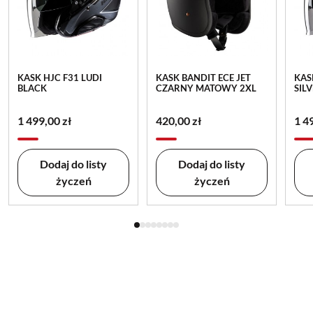
KASK HJC F31 LUDI
KASK BANDIT ECE JET
KAS
BLACK
CZARNY MATOWY 2XL
SIL
1 499,00 zł
420,00 zł
1 4
Dodaj do listy
Dodaj do listy
życzeń
życzeń