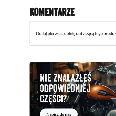
Komentarze
Dodaj pierwszą opinię dotyczącą tego produk
Nie znalazłeś
odpowiedniej
części?
Napisz do nas