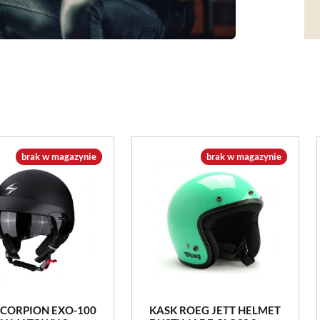
brak w magazynie
brak w magazynie
SCORPION EXO-100
KASK ROEG JETT HELMET