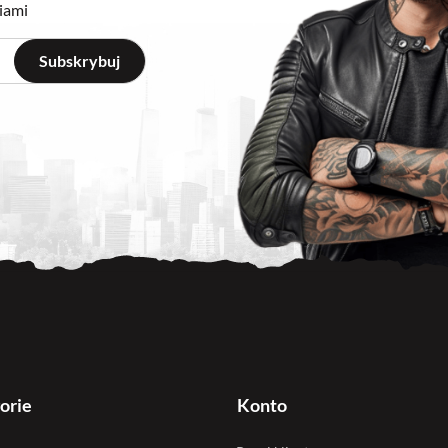
iami
orie
Konto