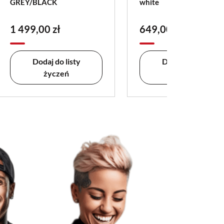
GREY/BLACK
white
1 499,00 zł
649,00 zł
Dodaj do listy
Dodaj do listy
życzeń
życzeń