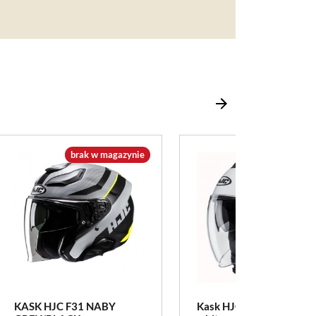
brak w magazynie
brak w magazy
KASK HJC F31 NABY
Kask HJC i40N solid pear