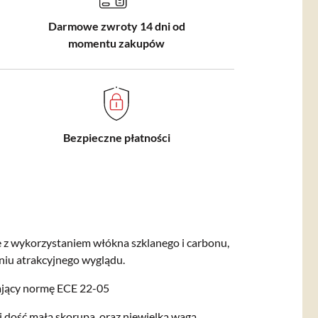
Darmowe zwroty 14 dni od
momentu zakupów
Bezpieczne płatności
e z wykorzystaniem włókna szklanego i c
arbonu,
iu atrakcyjnego wyglądu.
iający normę ECE 22-05
i dość małą skorupa, oraz niewielką wagą