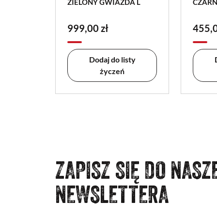
ZIELONY GWIAZDA L
CZARN
999,00 zł
455,0
Dodaj do listy
życzeń
ZAPISZ SIĘ DO NASZ
NEWSLETTERA