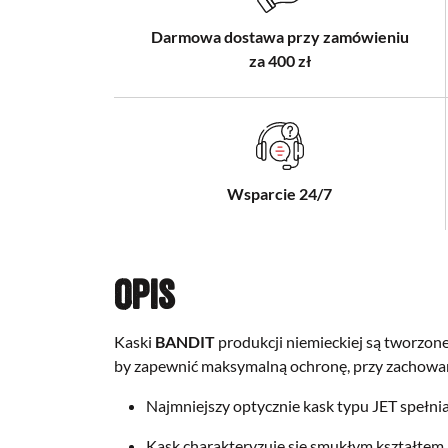
Darmowa dostawa przy zamówieniu
za 400 zł
Wsparcie 24/7
Opis
Kaski
BANDIT
produkcji niemieckiej są tworzon
by zapewnić maksymalną ochronę, przy zachowan
Najmniejszy optycznie kask typu JET spełn
Kask charakteryzuje się smukłym kształtem 