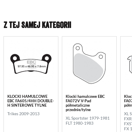
Z TEJ SAMEJ KATEGORII
KLOCKI HAMULCOWE
Klocki hamulcowe EBC
Kloc
EBC FA605/4HH DOUBLE-
FA072V V-Pad
FA0
H SINTEROWE TYLNE
półmetaliczne
półm
przednie/tylne
Trikes 2009-2013
XL 
XL Sportster 1979-1981
FXR
FLT 1980-1983
FXS
FX 