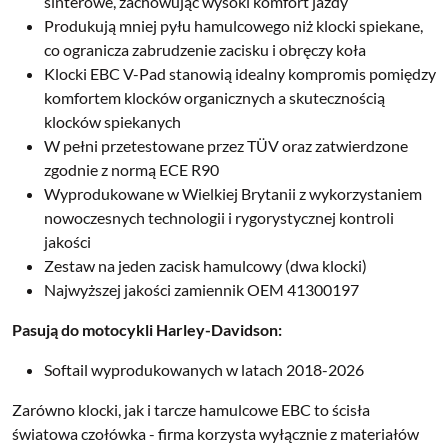
sinterowe, zachowując wysoki komfort jazdy
Produkują mniej pyłu hamulcowego niż klocki spiekane,
co ogranicza zabrudzenie zacisku i obręczy koła
Klocki
EBC V-Pad
stanowią idealny kompromis pomiędzy
komfortem klocków organicznych a skutecznością
klocków spiekanych
W pełni przetestowane przez
TÜV
oraz zatwierdzone
zgodnie z normą
ECE R90
Wyprodukowane w
Wielkiej Brytanii
z wykorzystaniem
nowoczesnych technologii i rygorystycznej kontroli
jakości
Zestaw na jeden zacisk hamulcowy (dwa klocki)
Najwyższej jakości zamiennik OEM 41300197
Pasują do motocykli Harley-Davidson:
Softail wyprodukowanych w latach 2018-2026
Zarówno klocki, jak i tarcze hamulcowe EBC to ścisła
światowa czołówka - firma korzysta wyłącznie z materiałów