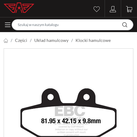
Części
Układ hamulcowy
Klocki hamulcowe