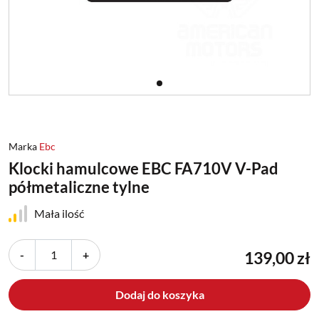
Marka
Ebc
Klocki hamulcowe EBC FA710V V-Pad
półmetaliczne tylne
Mała ilość
-
+
139,00 zł
Dodaj do koszyka