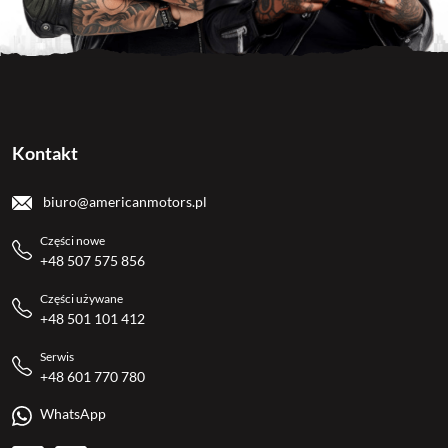
Kontakt
biuro@americanmotors.pl
Części nowe
+48 507 575 856
Części używane
+48 501 101 412
Serwis
+48 601 770 780
WhatsApp