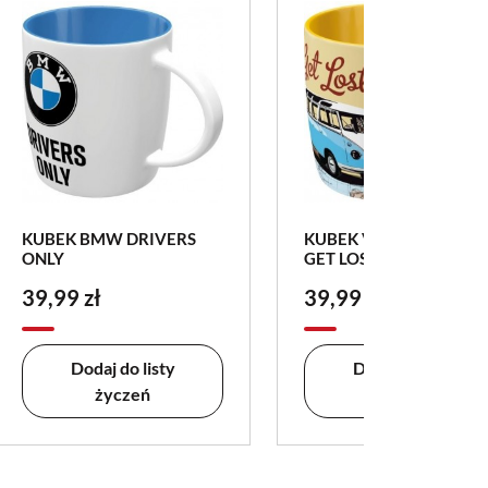
brak w magazy
KUBEK BMW DRIVERS
KUBEK VW BULLI LET
ONLY
GET LOST
39,99 zł
39,99 zł
Dodaj do listy
Dodaj do listy
życzeń
życzeń