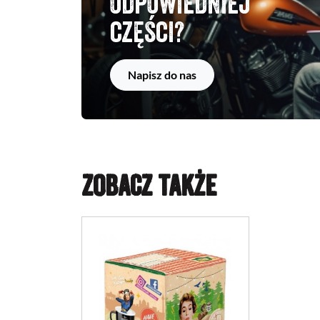
odpowiedniej
części?
Napisz do nas
ZOBACZ TAKŻE