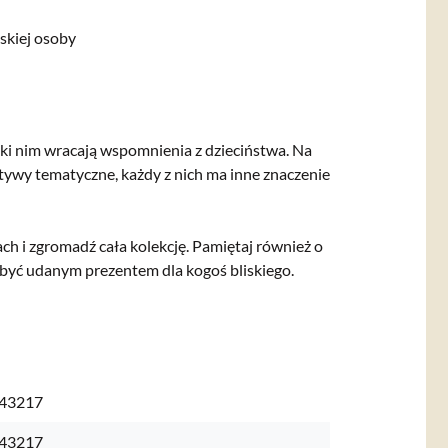
skiej osoby
ęki nim wracają wspomnienia z dzieciństwa. Na
tywy tematyczne, każdy z nich ma inne znaczenie
h i zgromadź cała kolekcję. Pamiętaj również o
być udanym prezentem dla kogoś bliskiego.
43217
43217