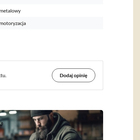
metalowy
motoryzacja
tu.
Dodaj opinię