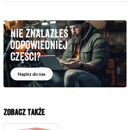
Nie znalazłeś
odpowiedniej
części?
Napisz do nas
ZOBACZ TAKŻE