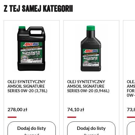
Z TEJ SAMEJ KATEGORII
OLEJ SYNTETYCZNY
OLEJ SYNTETYCZNY
OLE
AMSOIL SIGNATURE
AMSOIL SIGNATURE
AMS
SERIES 0W-20 (3,78L)
SERIES 0W-20 (0,946L)
FOR
0W-
278,00 zł
74,10 zł
73,
Dodaj do listy
Dodaj do listy