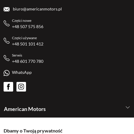
biuro@americanmotors.pl
Części nowe
+48 507 575 856
Części używane
+48 501 101 412
Serwis
+48 601 770 780
WhatsApp
American Motors
Kategorie
Dbamy o Twoją prywatność