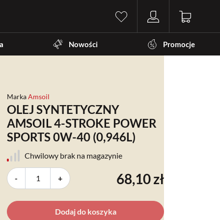
a
Nowości
Promocje
Marka
Amsoil
OLEJ SYNTETYCZNY
AMSOIL 4-STROKE POWER
SPORTS 0W-40 (0,946L)
Chwilowy brak na magazynie
68,10 zł
-
+
Dodaj do koszyka