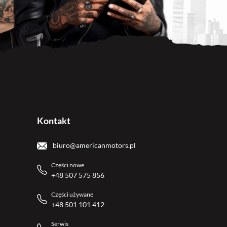
Kontakt
biuro@americanmotors.pl
Części nowe
+48 507 575 856
Części używane
+48 501 101 412
Serwis