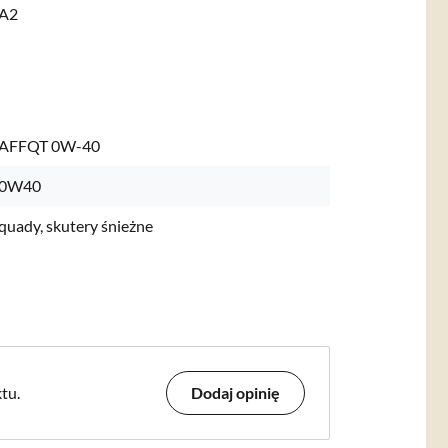
MA2
AFFQT 0W-40
0W40
quady, skutery śnieżne
tu.
Dodaj opinię