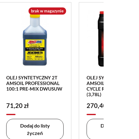
brak w magazynie
OLEJ SYNTETYCZNY 2T
OLEJ SYNTETYCZNY
AMSOIL PROFESSIONAL
AMSOIL DOMINATOR 2
100:1 PRE-MIX DWUSUW
CYCLE RACING DWUS
(3,78L)
71,20 zł
270,40 zł
Dodaj do listy
Dodaj do listy
życzeń
życzeń