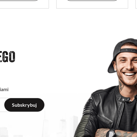
EGO
iami