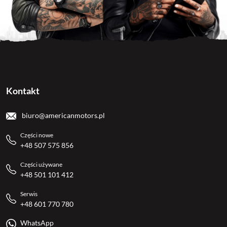
Kontakt
biuro@americanmotors.pl
Części nowe
+48 507 575 856
Części używane
+48 501 101 412
Serwis
+48 601 770 780
WhatsApp