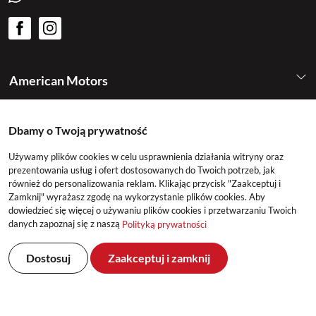
American Motors
Kategorie
Dbamy o Twoją prywatność
Używamy plików cookies w celu usprawnienia działania witryny oraz
Konto
prezentowania usług i ofert dostosowanych do Twoich potrzeb, jak
również do personalizowania reklam. Klikając przycisk "Zaakceptuj i
Zamknij" wyrażasz zgodę na wykorzystanie plików cookies. Aby
dowiedzieć się więcej o używaniu plików cookies i przetwarzaniu Twoich
danych zapoznaj się z naszą
Polityką prywatności
Dostosuj
Zaakceptuj i zamknij
©2026 American Motors All Rights Reserved
Realizacja: DeltaM & East2GO