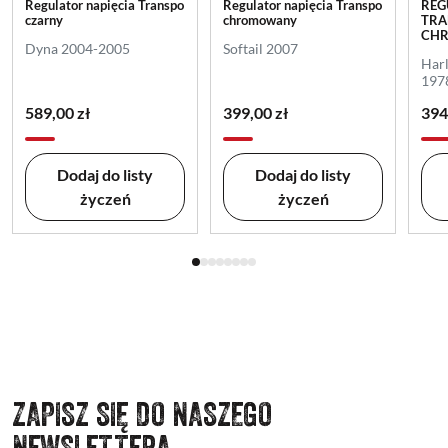
Regulator napięcia Transpo
Regulator napięcia Transpo
REG
czarny
chromowany
TRA
CH
Dyna 2004-2005
Softail 2007
Har
197
589,00 zł
399,00 zł
394
Dodaj do listy
Dodaj do listy
życzeń
życzeń
ZAPISZ SIĘ DO NASZEGO
NEWSLETTERA