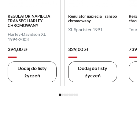
REGULATOR NAPIĘCIA
Regulator napięcia Transpo
Regu
TRANSPO HARLEY
chromowany
chr
CHROMOWANY
XL Sportster 1991
Tou
Harley-Davidson XL
1994-2003
394,00 zł
329,00 zł
739
Dodaj do listy
Dodaj do listy
życzeń
życzeń