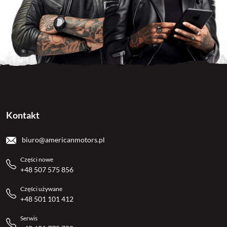
Kontakt
biuro@americanmotors.pl
Części nowe
+48 507 575 856
Części używane
+48 501 101 412
Serwis