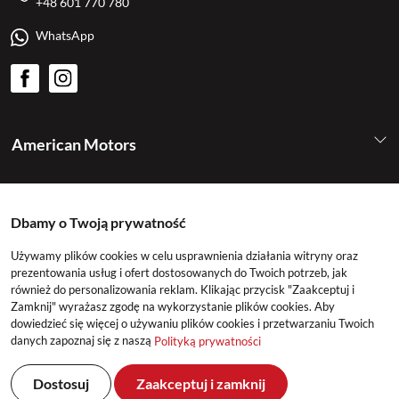
+48 601 770 780
WhatsApp
American Motors
Kategorie
Dbamy o Twoją prywatność
Konto
Używamy plików cookies w celu usprawnienia działania witryny oraz
prezentowania usług i ofert dostosowanych do Twoich potrzeb, jak
również do personalizowania reklam. Klikając przycisk "Zaakceptuj i
Zamknij" wyrażasz zgodę na wykorzystanie plików cookies. Aby
dowiedzieć się więcej o używaniu plików cookies i przetwarzaniu Twoich
danych zapoznaj się z naszą
Polityką prywatności
Dostosuj
Zaakceptuj i zamknij
©2026 American Motors All Rights Reserved