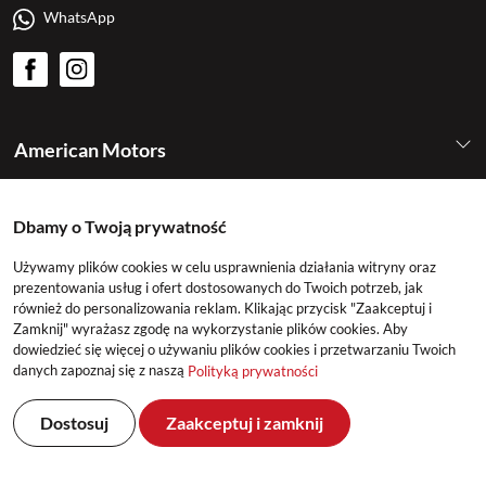
WhatsApp
American Motors
Kategorie
Dbamy o Twoją prywatność
Używamy plików cookies w celu usprawnienia działania witryny oraz
Konto
prezentowania usług i ofert dostosowanych do Twoich potrzeb, jak
również do personalizowania reklam. Klikając przycisk "Zaakceptuj i
Zamknij" wyrażasz zgodę na wykorzystanie plików cookies. Aby
dowiedzieć się więcej o używaniu plików cookies i przetwarzaniu Twoich
danych zapoznaj się z naszą
Polityką prywatności
Dostosuj
Zaakceptuj i zamknij
©2026 American Motors All Rights Reserved
Realizacja: DeltaM & East2GO