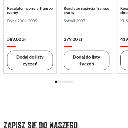
Regulator napięcia Transpo
Regulator napięcia Transpo
Regu
czarny
czarny
chr
Dyna 2004-2005
Softail 2007
XL 
589,00 zł
379,00 zł
419
Dodaj do listy
Dodaj do listy
życzeń
życzeń
ZAPISZ SIĘ DO NASZEGO