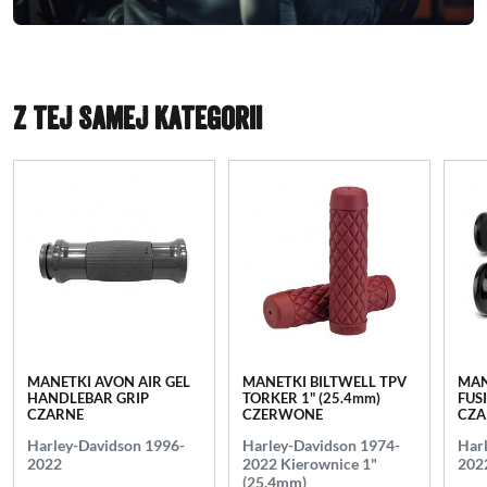
Z TEJ SAMEJ KATEGORII
MANETKI AVON AIR GEL
MANETKI BILTWELL TPV
MAN
HANDLEBAR GRIP
TORKER 1" (25.4mm)
FUS
CZARNE
CZERWONE
CZA
Harley-Davidson 1996-
Harley-Davidson 1974-
Har
2022
2022 Kierownice 1"
202
(25.4mm)