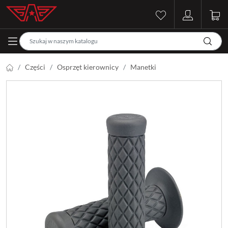
Części
Osprzęt kierownicy
Manetki