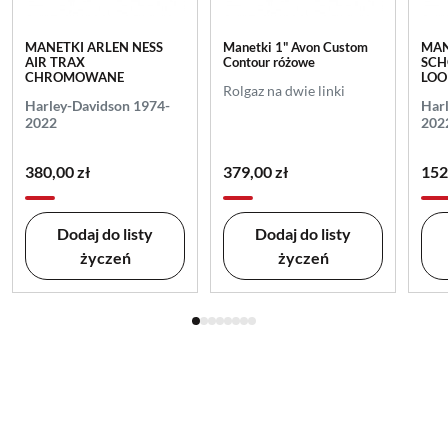
MANETKI ARLEN NESS
Manetki 1" Avon Custom
MAN
AIR TRAX
Contour różowe
SCH
CHROMOWANE
LOO
Rolgaz na dwie linki
Harley-Davidson 1974-
Har
2022
202
380,00 zł
379,00 zł
152
Dodaj do listy
Dodaj do listy
życzeń
życzeń