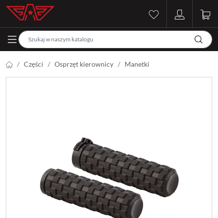
Części
Osprzęt kierownicy
Manetki