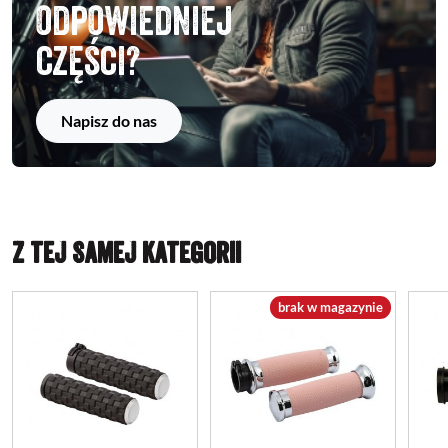
odpowiedniej
części?
Napisz do nas
Z TEJ SAMEJ KATEGORII
brak w magazynie