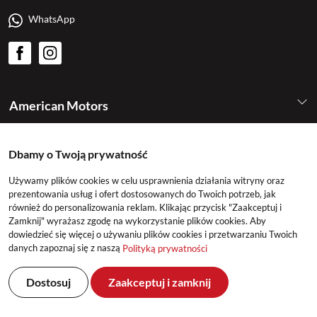
WhatsApp
American Motors
Kategorie
Dbamy o Twoją prywatność
Używamy plików cookies w celu usprawnienia działania witryny oraz
Konto
prezentowania usług i ofert dostosowanych do Twoich potrzeb, jak
również do personalizowania reklam. Klikając przycisk "Zaakceptuj i
Zamknij" wyrażasz zgodę na wykorzystanie plików cookies. Aby
dowiedzieć się więcej o używaniu plików cookies i przetwarzaniu Twoich
danych zapoznaj się z naszą
Polityką prywatności
Dostosuj
Zaakceptuj i zamknij
©2026 American Motors All Rights Reserved
Realizacja: DeltaM & East2GO