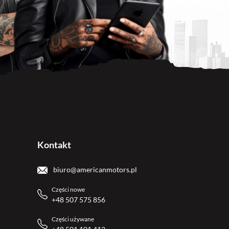
Kontakt
biuro@americanmotors.pl
Części nowe
+48 507 575 856
Części używane