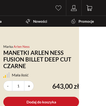
a
Nowości
Promocje
Marka
Arlen Ness
MANETKI ARLEN NESS
FUSION BILLET DEEP CUT
CZARNE
Mała ilość
643,00 zł
-
+
Dodaj do koszyka