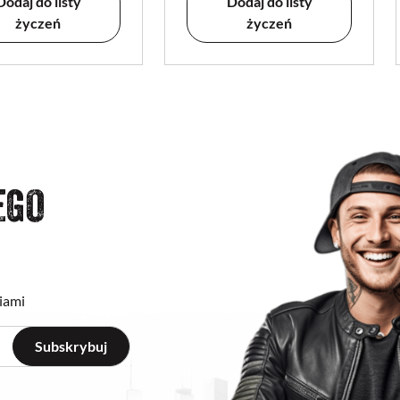
Dodaj do listy
Dodaj do listy
życzeń
życzeń
EGO
iami