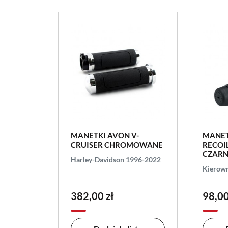
MANETKI AVON V-
MANET
CRUISER CHROMOWANE
RECOIL
CZAR
Harley-Davidson 1996-2022
Kierow
382,00 zł
98,00