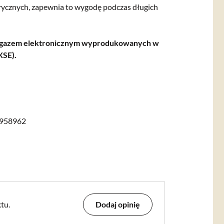
rycznych, zapewnia to wygodę podczas długich
rolgazem elektronicznym wyprodukowanych w
XSE).
958962
tu.
Dodaj opinię