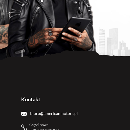
Kontakt
biuro@americanmotors.pl
Części nowe