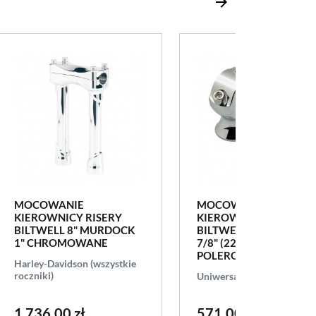
brak w magazy
MOCOWANIE
MOCOWANIE
KIEROWNICY RISERY
KIEROWNICY RISERY
BILTWELL 8" MURDOCK
BILTWELL 1.75" SLIMLI
1" CHROMOWANE
7/8" (22mm)
POLEROWANE
Harley-Davidson (wszystkie
roczniki)
Uniwersalne
1 736,00 zł
571,00 zł