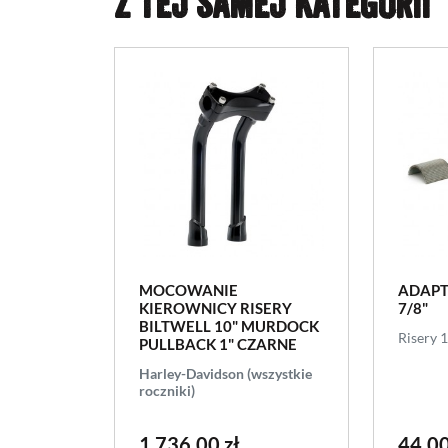
Z TEJ SAMEJ KATEGORII
MOCOWANIE
ADAPT
KIEROWNICY RISERY
7/8"
BILTWELL 10" MURDOCK
Risery 1
PULLBACK 1" CZARNE
Harley-Davidson (wszystkie
roczniki)
1 736,00 zł
44,00