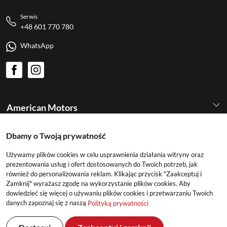
Serwis
+48 601 770 780
WhatsApp
American Motors
Dbamy o Twoją prywatność
Kategorie
Używamy plików cookies w celu usprawnienia działania witryny oraz
prezentowania usług i ofert dostosowanych do Twoich potrzeb, jak
Konto
również do personalizowania reklam. Klikając przycisk "Zaakceptuj i
Zamknij" wyrażasz zgodę na wykorzystanie plików cookies. Aby
dowiedzieć się więcej o używaniu plików cookies i przetwarzaniu Twoich
danych zapoznaj się z naszą
Polityką prywatności