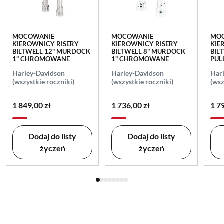
MOCOWANIE
MOCOWANIE
MO
KIEROWNICY RISERY
KIEROWNICY RISERY
KIE
BILTWELL 12" MURDOCK
BILTWELL 8" MURDOCK
BIL
1" CHROMOWANE
1" CHROMOWANE
PUL
Harley-Davidson
Harley-Davidson
Har
(wszystkie roczniki)
(wszystkie roczniki)
(wsz
1 849,00 zł
1 736,00 zł
1 7
Dodaj do listy
Dodaj do listy
życzeń
życzeń