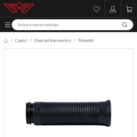
Części
Osprzęt kierownicy
Manetki