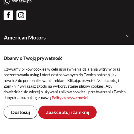
WhatsApp
American Motors
Kategorie
Dbamy o Twoją prywatność
Używamy plików cookies w celu usprawnienia działania witryny oraz
Konto
prezentowania usług i ofert dostosowanych do Twoich potrzeb, jak
również do personalizowania reklam. Klikając przycisk "Zaakceptuj i
Zamknij" wyrażasz zgodę na wykorzystanie plików cookies. Aby
dowiedzieć się więcej o używaniu plików cookies i przetwarzaniu Twoich
danych zapoznaj się z naszą
Polityką prywatności
Dostosuj
Zaakceptuj i zamknij
©2026 American Motors All Rights Reserved
Realizacja: DeltaM & East2GO