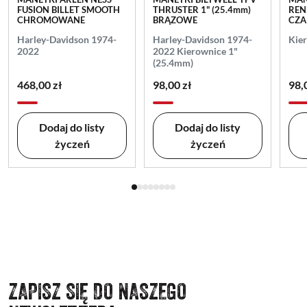
FUSION BILLET SMOOTH
THRUSTER 1" (25.4mm)
REN
CHROMOWANE
BRĄZOWE
CZA
Harley-Davidson 1974-
Harley-Davidson 1974-
Kie
2022
2022 Kierownice 1"
(25.4mm)
468,00 zł
98,00 zł
98,
Dodaj do listy
Dodaj do listy
życzeń
życzeń
ZAPISZ SIĘ DO NASZEGO