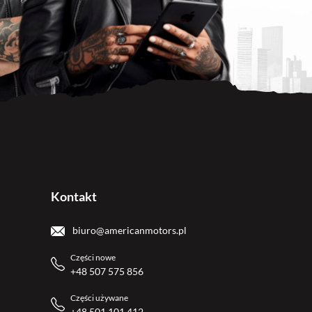
Kontakt
biuro@americanmotors.pl
Części nowe
+48 507 575 856
Części używane
+48 501 101 412