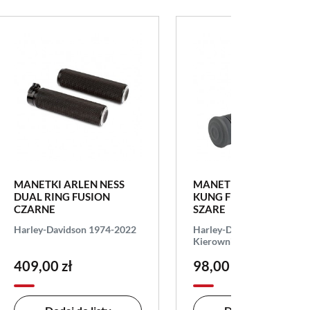
MANETKI ARLEN NESS
MANETKI BILTWELL TP
DUAL RING FUSION
KUNG FU 1" (25.4mm)
CZARNE
SZARE
Harley-Davidson 1974-2022
Harley-Davidson 1974-20
Kierownice 1" (25.4mm)
409,00 zł
98,00 zł