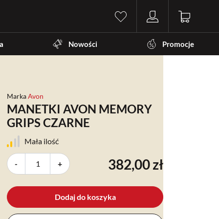
a
Nowości
Promocje
Marka
Avon
MANETKI AVON MEMORY
GRIPS CZARNE
Mała ilość
382,00 zł
-
+
Dodaj do koszyka