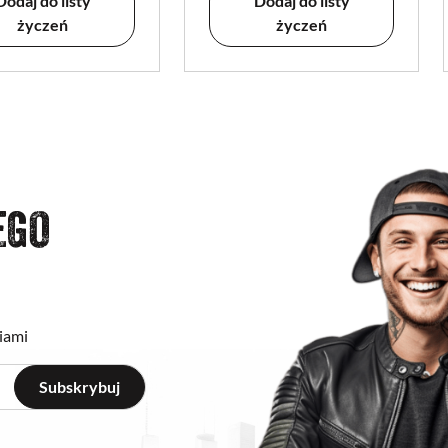
Dodaj do listy
Dodaj do listy
życzeń
życzeń
EGO
iami