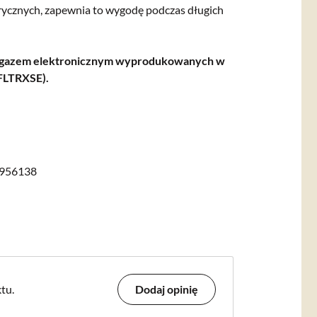
rycznych, zapewnia to wygodę podczas długich
rolgazem elektronicznym wyprodukowanych w
FLTRXSE).
956138
tu.
Dodaj opinię