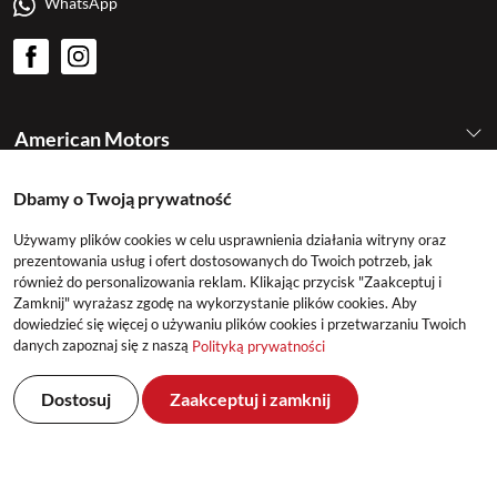
WhatsApp
American Motors
Dbamy o Twoją prywatność
Kategorie
Używamy plików cookies w celu usprawnienia działania witryny oraz
prezentowania usług i ofert dostosowanych do Twoich potrzeb, jak
Konto
również do personalizowania reklam. Klikając przycisk "Zaakceptuj i
Zamknij" wyrażasz zgodę na wykorzystanie plików cookies. Aby
dowiedzieć się więcej o używaniu plików cookies i przetwarzaniu Twoich
danych zapoznaj się z naszą
Polityką prywatności
Dostosuj
Zaakceptuj i zamknij
©2026 American Motors All Rights Reserved
Realizacja: DeltaM & East2GO