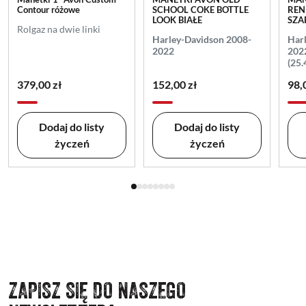
Contour różowe
SCHOOL COKE BOTTLE
REN
LOOK BIAŁE
SZA
Rolgaz na dwie linki
Harley-Davidson 2008-
Har
2022
202
(25
379,00 zł
152,00 zł
98,
Dodaj do listy
Dodaj do listy
życzeń
życzeń
ZAPISZ SIĘ DO NASZEGO