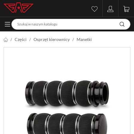
Części
Osprzęt kierownicy
Manetki