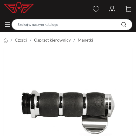
Części
Osprzęt kierownicy
Manetki