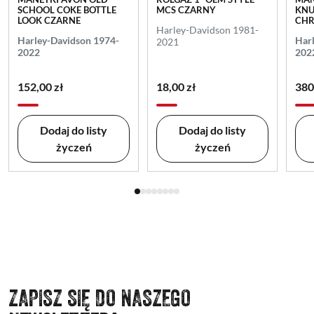
SCHOOL COKE BOTTLE
MCS CZARNY
KNU
LOOK CZARNE
CH
Harley-Davidson 1981-
Harley-Davidson 1974-
Har
2021
2022
202
152,00 zł
18,00 zł
380
Dodaj do listy
Dodaj do listy
życzeń
życzeń
ZAPISZ SIĘ DO NASZEGO