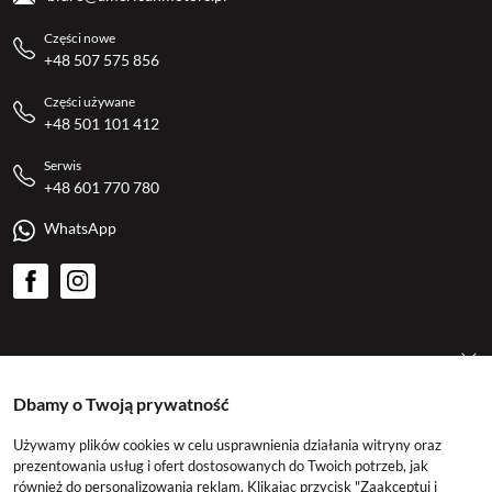
Części nowe
+48 507 575 856
Części używane
+48 501 101 412
Serwis
+48 601 770 780
WhatsApp
American Motors
Dbamy o Twoją prywatność
Kategorie
Używamy plików cookies w celu usprawnienia działania witryny oraz
prezentowania usług i ofert dostosowanych do Twoich potrzeb, jak
również do personalizowania reklam. Klikając przycisk "Zaakceptuj i