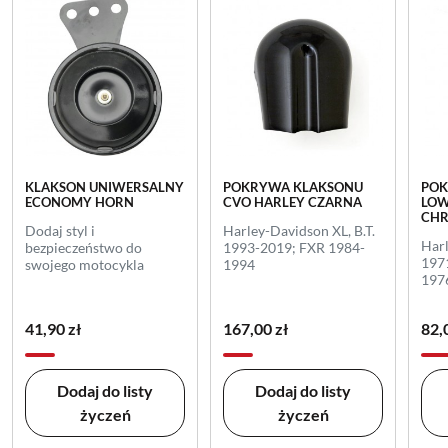
KLAKSON UNIWERSALNY
POKRYWA KLAKSONU
POK
ECONOMY HORN
CVO HARLEY CZARNA
LOW
CH
Dodaj styl i
Harley-Davidson XL, B.T.
Har
bezpieczeństwo do
1993-2019; FXR 1984-
197
swojego motocykla
1994
197
41,90 zł
167,00 zł
82,
Dodaj do listy
Dodaj do listy
życzeń
życzeń