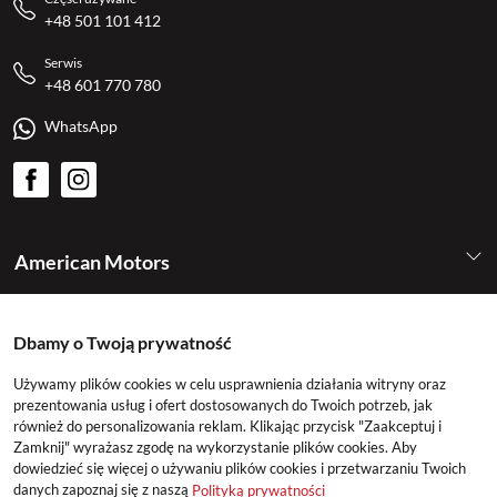
+48 501 101 412
Serwis
+48 601 770 780
WhatsApp
American Motors
Kategorie
Dbamy o Twoją prywatność
Używamy plików cookies w celu usprawnienia działania witryny oraz
Konto
prezentowania usług i ofert dostosowanych do Twoich potrzeb, jak
również do personalizowania reklam. Klikając przycisk "Zaakceptuj i
Zamknij" wyrażasz zgodę na wykorzystanie plików cookies. Aby
dowiedzieć się więcej o używaniu plików cookies i przetwarzaniu Twoich
danych zapoznaj się z naszą
Polityką prywatności