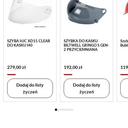
SZYBA HJC XD15 CLEAR
SZYBKA DO KASKU
Szyb
DO KASKU I40
BILTWELL GRINGO S GEN-
Bubb
2 PRZYCIEMNIANA
279,00 zł
192,00 zł
119
Dodaj do listy
Dodaj do listy
życzeń
życzeń