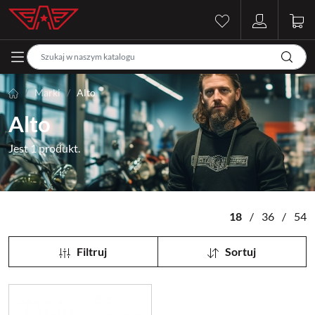
Marki
Alto
Alto
Jest 1 produkt.
18
/
36
/
54
Filtruj
Sortuj