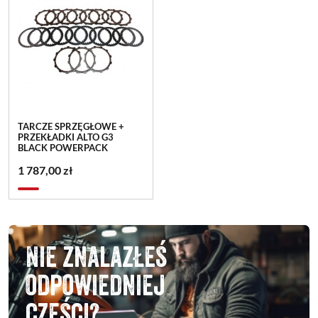
TARCZE SPRZĘGŁOWE +
PRZEKŁADKI ALTO G3
BLACK POWERPACK
1 787,00 zł
Nie znalazłeś
odpowiedniej
części?