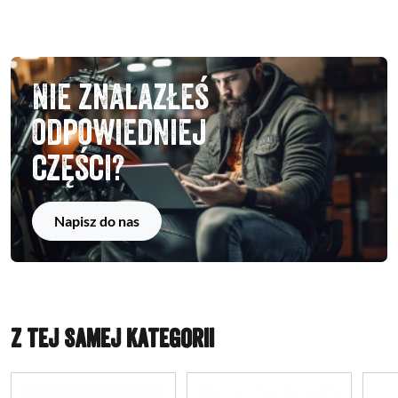
Nie znalazłeś
odpowiedniej
części?
Napisz do nas
Z TEJ SAMEJ KATEGORII